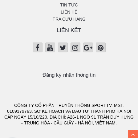
TIN TỨC
LIÊN HỆ
TRA CỨU HÀNG
LIÊN KẾT
Đăng ký nhận thông tin
CÔNG TY CỔ PHẦN TRUYỀN THÔNG SPORTTV. MST:
0109379763. SỞ KẾ HOẠCH VÀ ĐẦU TƯ THÀNH PHỐ HÀ NỘI
CẤP NGÀY 15/10/220. ĐỊA CHỈ: A26-1 NGÕ 91 TRẦN DUY HƯNG
- TRUNG HÒA - CẦU GIẤY - HÀ NỘI, VIỆT NAM.