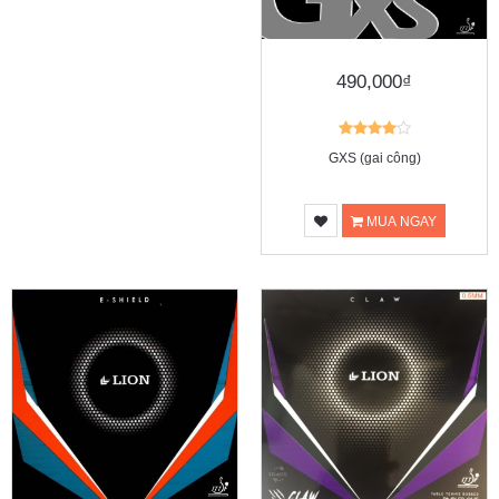
490,000₫
GXS (gai công)
MUA NGAY