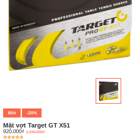
CHÍNH
SÁCH
TIN
TỨC
TRA
CỨU
HÀNG
Mới
-20%
Mặt vợt Target GT X51
920,000₫
1,150,000₫