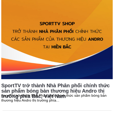
CHÍNH
SÁCH
TIN
TỨC
TRA
CỨU
HÀNG
SportTV trở thành Nhà Phân phối chính thức
sản phẩm bóng bàn thương hiệu Andro thị
trường phía Bắc, Việt Nam
SportTV trở thành Nhà Phân phối chính thức sản phẩm bóng bàn
thương hiệu Andro thị trường phía...