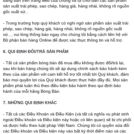
đăng bán trên trang web của chúng và từ chối bán các sản phẩm
sản xuất trái phép, sao chép, hàng giả, hàng nhái, không rõ nguồn
gốc xuất xứ...
- Trong trường hợp quý khách có nghi ngờ sản phẩm sản xuất trái
phép, sao chép, hàng giả, hàng nhái, không rõ nguồn gốc xuất
xứ..., vui lòng thông báo ngay cho chúng tôi bằng cách liên hệ với
Bộ phận bán hàng Online để được xác thực thông tin và hỗ trợ.
6. QUI ĐỊNH ĐỔI/TRẢ SẢN PHẨM
- Tất cả sản phẩm bóng bàn đã mua đều không được đổi/trả lại,
sau khi bán hàng chúng tôi sẽ áp dụng chính sách bảo hành kèm
theo của sản phẩm với cam kết hỗ trợ tốt nhất tới Quý khách, đảm
bảo mọi quyền lợi của Quý khách được thực hiện đầy đủ. Mọi sản
phẩm phải tuân thủ theo điều kiện bảo hành theo qui định bảo
hành của mỗi hãng Bóng Bàn.
7. NHỮNG QUI ĐỊNH KHÁC
- Tất cả các Điều Khoản và Điều Kiện (và tất cả nghĩa vụ phát sinh
ngoài Điều khoản và Điều kiện này hoặc có liên quan) sẽ bị chi phối
và được hiểu theo luật pháp Việt Nam. Chúng tôi có quyền sửa đổi
các Điều khoản và Điều kiện này vào bất kỳ thời điểm nào và các