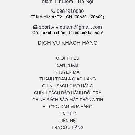
Nam Từ Liêm - Hà Nội
0984918880
Mở của từ T2 - CN (08h30 - 20h00)
sporttv.vietnam@gmail.com
Gửi thư cho chúng tôi bất cứ lúc nào!
DỊCH VỤ KHÁCH HÀNG
GIỚI THIỆU
SẢN PHẨM
KHUYẾN MÃI
THANH TOÁN & GIAO HÀNG
CHÍNH SÁCH GIAO HÀNG
CHÍNH SÁCH BẢO HÀNH ĐỔI TRẢ
CHÍNH SÁCH BẢO MẬT THÔNG TIN
HƯỚNG DẪN MUA HÀNG
TIN TỨC
LIÊN HỆ
TRA CỨU HÀNG