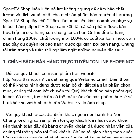
SportTV Shop luôn luôn nỗ lực không ngừng để đảm bảo chất
lượng và dịch vụ tốt nhất cho mọi sản phẩm bán ra trên thị trường.
SportTV Shop lấy chữ " Tâm" làm mục tiêu kinh doanh và phục vụ
khách hàng. SportTV Shop cam kết, tất cả sản phẩm được bán
trực tiếp tại cửa hàng của chúng tôi và bán Online đều là hàng
chính hãng 100%, chất lượng mới 100%, có xuất xứ kèm theo, đảm
bảo đầy đủ quyền lợi bảo hành được qui định bởi bản hãng. Chúng
tôi trân trọng và tuân thủ nghiêm ngặt những nguyên tắc sau:
1. CHÍNH SÁCH BÁN HÀNG TRỰC TUYẾN "ONLINE SHOPPING"
- Đối với quý khách xem sản phẩm trên website:
http://sporttvshop.vn/
và đặt hàng qua Website, Email, Điện thoại
có thể không hình dung được toàn bộ chi tiết của sản phẩm chọn
mua, chúng tôi cam kết chuyển tới Quý khách đúng sản phẩm quý
khách đã chọn, tuy nhiên có thể màu sắc của sản phẩm thực tế sẽ
hơi khác so với hình ảnh trên Website vì là ảnh chụp.
- Với quý khách ở các địa điểm khác ngoài nội thành Hà Nội.
Chúng tôi chỉ giao sản phẩm tới Quý khách khi nhận được khoản
tiền thanh toán đầy đủ bằng chuyển khoản đã được nhân viên của
chúng tôi thông báo tới Quý khách. Chúng tôi giao hàng toàn quốc
bằng dịch vụ chuyển phát nhanh và miễn phí giao hàng với nhứng