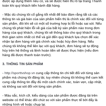
được áp dụng thêm nếu có, và sẽ được hiển thị rõ tại trang Thanh
toán khi quý khách tiến hành đặt hàng.
- Mặc dù chúng tôi cố gắng tốt nhất để bảo đảm rằng tất cả các
thông tin và giá bán của sản phẩm hiển thị là chính xác đối với từng
sản phẩm, đôi khi sẽ có một số trường hợp bị lỗi hoặc sai sót. Nếu
chúng tôi phát hiện lỗi về giá của bất kỳ sản phẩm nào trong đơn
hàng của quý khách, chúng tôi sẽ thông báo cho quý khách trong
thời gian sớm nhất có thể và gửi đến quý khách lựa chọn để xác
nhận lại đơn hàng với giá chính xác hoặc hủy đơn hàng. Nếu
chúng tôi không thể liên lạc với quý khách, đơn hàng sẽ tự động
hủy trên hệ thống và lệnh hoàn tiền sẽ được thực hiện (nếu đơn
hàng đã được thanh toán trước).
3. THÔNG TIN SẢN PHẨM
-
http://sporttvshop.vn
cung cấp thông tin chi tiết đối với từng sản
phẩm mà chúng tôi đăng tải, tuy nhiên chúng tôi không thể cam kết
cung cấp thông tin đầy đủ một cách chính xác, toàn vẹn, cập nhật,
và không sai sót đối với từng sản phẩm.
- Màu sắc, kích cỡ, kiểu dáng của sản phẩm được đăng tải trên
website có thể khác đôi chút so với sản phẩm thực tế bởi đấy là
những hình vẽ hoặc chụp lại.