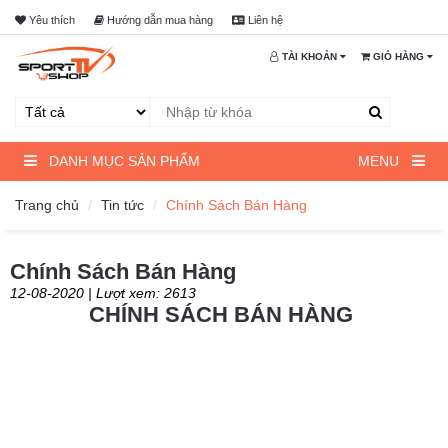
Yêu thích
Hướng dẫn mua hàng
Liên hệ
DANH
MENU
MỤC
TÀI KHOẢN
GIỎ HÀNG
SẢN
TRANG
PHẨM
CHỦ
SẢN
PHẨM
DANH MỤC SẢN PHẨM
MENU
Trang chủ
Tin tức
Chính Sách Bán Hàng
GIỚI
THIỆU
Chính Sách Bán Hàng
KHUYẾN
MÃI
12-08-2020 | Lượt xem: 2613
CHÍNH SÁCH BÁN HÀNG
THANH
TOÁN
&
GIAO
HÀNG