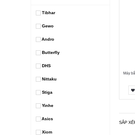
Tibhar
Gewo
Andro
Butterfly
DHS
Máy bắ
Nittaku
Stiga
Yinhe
Asics
SẮP XẾ
Xiom