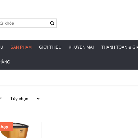
HỦ
SẢN PHẨM
GIỚI THIỆU
KHUYẾN MÃI
THANH TOÁN & G
HÀNG
P:
chạy