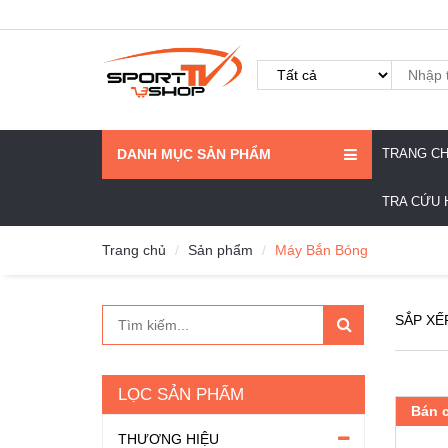
DANH MỤC SẢN PHẨM
TRANG C
TRA CỨU 
Trang chủ
Sản phẩm
Máy Bắn Bóng
SẮP XẾ
LỌC SẢN PHẨM
Bán 
THƯƠNG HIỆU