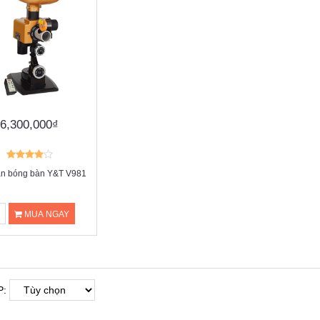
6,300,000₫
n bóng bàn Y&T V981
MUA NGAY
P: