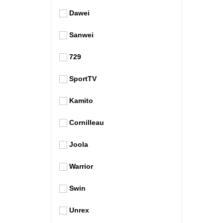
Dawei
Sanwei
729
SportTV
Kamito
Cornilleau
Joola
Warrior
Swin
Unrex