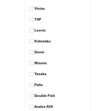
Victas
TSP
Leoviz
Kokutaku
Donic
Mizuno
Yasaka
Palio
Double Fish
Avalox AVX