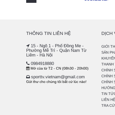
THÔNG TIN LIÊN HỆ
DỊCH
15 - Ngõ 1 - Phố Đồng Me -
GIỚI T
Phường Mễ Trì - Quận Nam Từ
SẢN P
Liêm - Hà Nội
KHUYẾN
0984918880
THANH 
Mở của từ T2 - CN (08h30 - 20h00)
CHÍNH 
CHÍNH 
sporttv.vietnam@gmail.com
Gửi thư cho chúng tôi bất cứ lúc nào!
CHÍNH 
HƯỚNG
TIN TỨ
LIÊN H
TRA CỨ