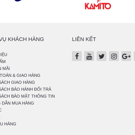
 VỤ KHÁCH HÀNG
LIÊN KẾT
HIỆU
HẨM
 MÃI
TOÁN & GIAO HÀNG
SÁCH GIAO HÀNG
SÁCH BẢO HÀNH ĐỔI TRẢ
SÁCH BẢO MẬT THÔNG TIN
 DẪN MUA HÀNG
C
Ệ
U HÀNG